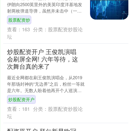
伊朗向2500英里外的美英印度洋基地发
射两枚弹道导弹，虽然并未击中（一枚
飞行失败，另一枚据称遭美军SM-3拦
股票配资炒
截），但这表明伊....
查看：
163
分类：
股票配资炒股论
坛
炒股配资开户 王俊凯演唱
会刷屏全网! 六年等待，这
次舞台真的来了
最近全网都在刷王俊凯演唱会，从2019
年那场封神的“无边界”之后，粉丝一等就
是六年。无数人盼着他再开个人巡演，
蓝色灯海、全开麦舞台、经典曲目大合
炒股配资开户
唱，成了无数人心....
查看：
181
分类：
股票配资炒股论
坛