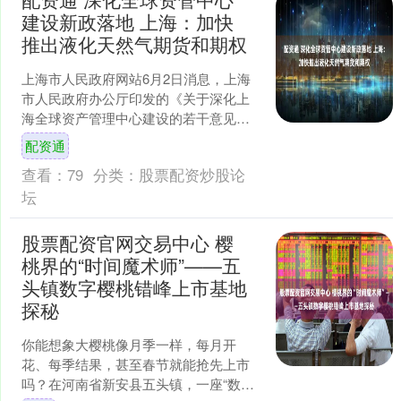
建设新政落地 上海：加快
推出液化天然气期货和期权
上海市人民政府网站6月2日消息，上海
市人民政府办公厅印发的《关于深化上
海全球资产管理中心建设的若干意见》
提出，力争到2030年，上海资产管理规
配资通
模达55万亿元，全....
查看：
79
分类：
股票配资炒股论
坛
股票配资官网交易中心 樱
桃界的“时间魔术师”——五
头镇数字樱桃错峰上市基地
探秘
你能想象大樱桃像月季一样，每月开
花、每季结果，甚至春节就能抢先上市
吗？在河南省新安县五头镇，一座“数字