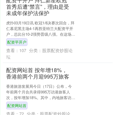
配资平开户 拜仁新星欧冠
首秀后遭“禁言”，理由是受
未成年保护法保护
虎扑03月19日讯 欧冠1/8决赛次回合，拜
仁慕尼黑主场4-1再胜亚特兰大配资平开
户，总比分10-2强势晋级八强。在这场大
胜中，两位青训小将——16岁的菲利
配资平开户
普-....
查看：
107
分类：
股票配资炒股论
坛
配资网站首 按年增18%，
香港前两个月迎995万旅客
香港旅游发展局今日（17日）公布，今
年前两个月合共录得995万访港旅客人
次，按年增加18%。其中，内地旅客访港
人次为790万，较去年同期上升22%，主
配资网站首
要受惠于内....
查看：
72
分类：
股票配资炒股论