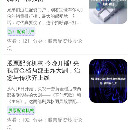
兄弟们浙江配资门户，刚看完懂车帝4月
份的销量排行榜，最大的感受就一句
话：时代真要变了，连个招呼都不打。
先看前十名都有谁：吉利星愿、小米
浙江配资门户
SU7、特斯拉Model....
查看：
121
分类：
股票配资炒股论
坛
股票配资机构 今晚开播! 央
视黄金档两部王炸大剧，治
愈与传承齐上线
从5月5日开始，央视一套黄金档迎来两
部备受期待的大剧——《喀什恋歌》和
《主角》。这两部剧风格迥异股票配资
机构，但都值得一看，既有温馨治愈的
股票配资机构
乡愁故事，也有厚重的文....
查看：
192
分类：
股票配资炒股论
坛