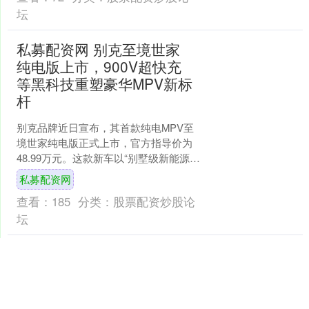
坛
私募配资网 别克至境世家
纯电版上市，900V超快充
等黑科技重塑豪华MPV新标
杆
别克品牌近日宣布，其首款纯电MPV至
境世家纯电版正式上市，官方指导价为
48.99万元。这款新车以“别墅级新能源旗
舰MPV”为定位，完整继承了插混版车型
私募配资网
的硬核实力....
查看：
185
分类：
股票配资炒股论
坛
现货配资最新消息 俄罗斯
最畅销电车品牌TOP15出
炉：极氪稳居第一