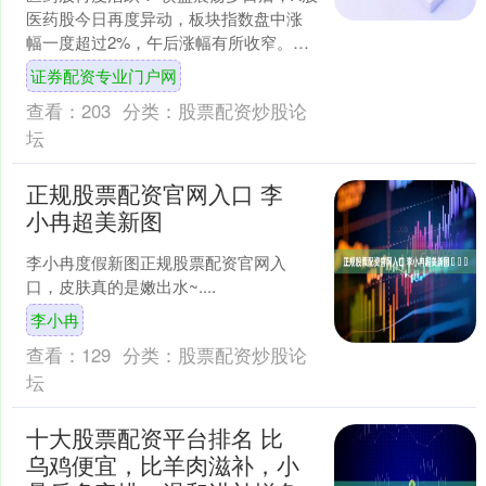
医药股今日再度异动，板块指数盘中涨
幅一度超过2%，午后涨幅有所收窄。其
中，创新药方向最为活跃，罗欣药业、
证券配资专业门户网
海南海药、哈三联等....
查看：
203
分类：
股票配资炒股论
坛
正规股票配资官网入口 李
小冉超美新图 ​​​
李小冉度假新图正规股票配资官网入
口，皮肤真的是嫩出水~....
李小冉
查看：
129
分类：
股票配资炒股论
坛
十大股票配资平台排名 比
乌鸡便宜，比羊肉滋补，小