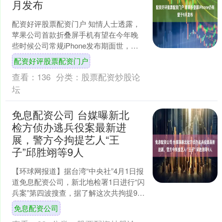
月发布
配资好评股票配资门户 知情人士透露，
苹果公司首款折叠屏手机有望在今年晚
些时候公司常规iPhone发布期面世，这
缓解了对制造方面遇阻的担忧。 因相关
配资好评股票配资门户
计划尚未公布而....
查看：
136
分类：
股票配资炒股论
坛
免息配资公司 台媒曝新北
检方侦办逃兵役案最新进
展，警方今拘提艺人“王
子”邱胜翊等9人
【环球网报道】据台湾“中央社”4月1日报
道免息配资公司，新北地检署1日进行“闪
兵案”第四波搜查，据了解这次共拘提9
人，其中包括艺人“王子”邱胜翊，警方一
免息配资公司
早前往其....