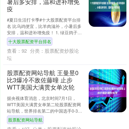
暑后多安排，温和进补增免
疫
#夏日生活打卡季#​十大股票配资平台排
名 比乌鸡便宜，比羊肉滋补，小暑后多
安排，温和进补增免疫！ 1. 绿豆鸽子汤
食材 鸽子、绿豆、无花果、莲子、百
十大股票配资平台排名
合、陈皮、....
查看：
92
分类：
股票配资炒股论
坛
股票配资网站导航 王曼昱0
比3爆冷不敌佐藤曈 止步
WTT美国大满贯女单次轮
据央视体育消息，北京时间7月1日，
WTT美国大满贯女单第二轮股票配资网
站导航，世界排名第二的中国选手0-3不
敌世界排名第21位的日本削球手佐藤
股票配资网站导航
曈，遗憾出局。三局....
查看：
127
分类：
股票配资炒股论