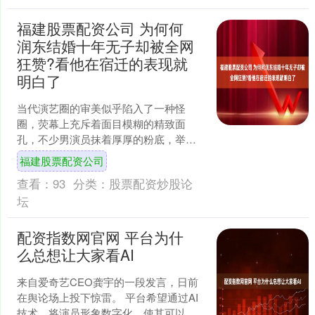
福建股票配资公司 为何何
润东结婚十年无子却被全网
狂赞?看他在宿迁的表现就
明白了
当代演艺圈的审美似乎陷入了一种怪
圈，荧幕上充斥着面目模糊的精致面
孔，不少男演员抹着厚厚的粉底，举手
投足间透着一股阴柔之气。这种缺乏辨
福建股票配资公司
识度的容貌，加上部分作品过度....
查看：
93
分类：
股票配资炒股论
坛
配资指数网官网 平台为什
么总想让大家看AI
来自爱奇艺CEO龚宇的一段发言，日前
在舆论场上投下惊雷。 平台希望通过AI
技术，将演员形象数字化，使其可以在