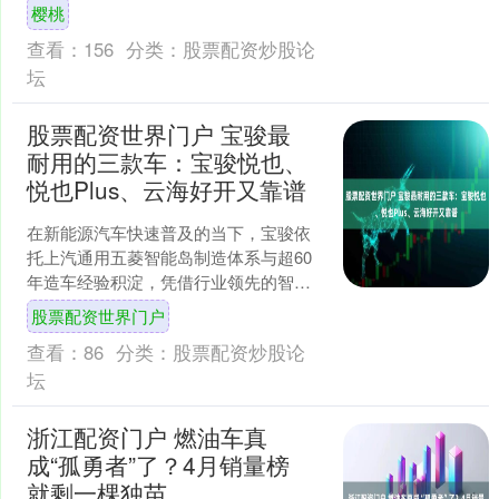
樱桃错峰上市基地”正悄然改写自然法则
樱桃
——这里的大樱桃不听老....
查看：
156
分类：
股票配资炒股论
坛
股票配资世界门户 宝骏最
耐用的三款车：宝骏悦也、
悦也Plus、云海好开又靠谱
在新能源汽车快速普及的当下，宝骏依
托上汽通用五菱智能岛制造体系与超60
年造车经验积淀，凭借行业领先的智能
制造水准，持续打造兼顾实用性、性价
股票配资世界门户
比与耐用性的车型。从城....
查看：
86
分类：
股票配资炒股论
坛
浙江配资门户 燃油车真
成“孤勇者”了？4月销量榜
就剩一棵独苗