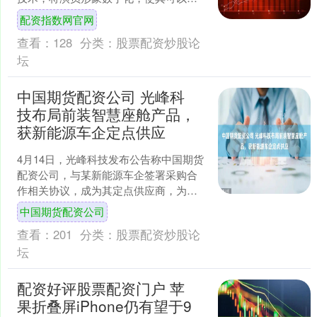
不增加拍摄强度的情况下参与更多内容
配资指数网官网
生产。但龚宇给出的....
查看：
128
分类：
股票配资炒股论
坛
中国期货配资公司 光峰科
技布局前装智慧座舱产品，
获新能源车企定点供应
4月14日，光峰科技发布公告称中国期货
配资公司，与某新能源车企签署采购合
作相关协议，成为其定点供应商，为其
独家供应前装智慧座舱产品。 光峰科技
中国期货配资公司
表示，将严格遵循该....
查看：
201
分类：
股票配资炒股论
坛
配资好评股票配资门户 苹
果折叠屏iPhone仍有望于9