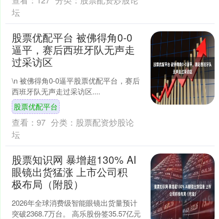
坛
股票优配平台 被佛得角0-0
逼平，赛后西班牙队无声走
过采访区
\n 被佛得角0-0逼平股票优配平台，赛后
西班牙队无声走过采访区....
股票优配平台
查看：
97
分类：
股票配资炒股论
坛
股票知识网 暴增超130% AI
眼镜出货猛涨 上市公司积
极布局（附股）
2026年全球消费级智能眼镜出货量预计
突破2368.7万台。 高乐股份签35.57亿元