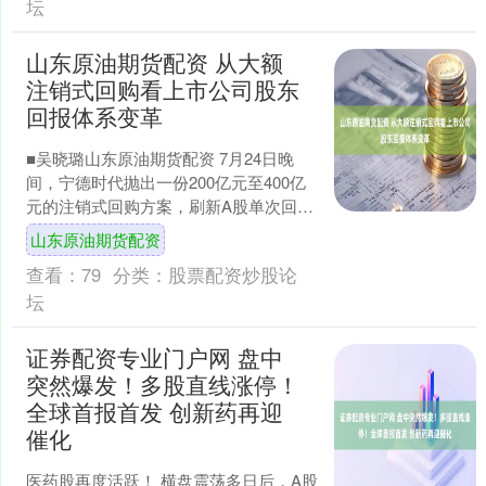
坛
山东原油期货配资 从大额
注销式回购看上市公司股东
回报体系变革
■吴晓璐山东原油期货配资 7月24日晚
间，宁德时代抛出一份200亿元至400亿
元的注销式回购方案，刷新A股单次回购
规模纪录。笔者认为，这一行为的意义
山东原油期货配资
不仅在于短期....
查看：
79
分类：
股票配资炒股论
坛
证券配资专业门户网 盘中
突然爆发！多股直线涨停！
全球首报首发 创新药再迎
催化
医药股再度活跃！ 横盘震荡多日后，A股