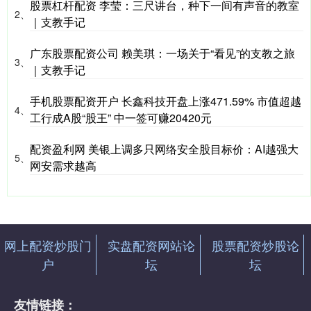
股票杠杆配资 李莹：三尺讲台，种下一间有声音的教室
2、
｜支教手记
广东股票配资公司 赖美琪：一场关于“看见”的支教之旅
3、
｜支教手记
手机股票配资开户 长鑫科技开盘上涨471.59% 市值超越
4、
工行成A股“股王” 中一签可赚20420元
配资盈利网 美银上调多只网络安全股目标价：AI越强大
5、
网安需求越高
网上配资炒股门
实盘配资网站论
股票配资炒股论
户
坛
坛
友情链接：