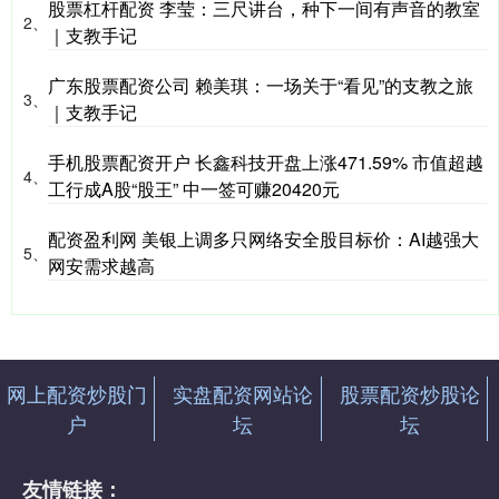
股票杠杆配资 李莹：三尺讲台，种下一间有声音的教室
2、
｜支教手记
广东股票配资公司 赖美琪：一场关于“看见”的支教之旅
3、
｜支教手记
手机股票配资开户 长鑫科技开盘上涨471.59% 市值超越
4、
工行成A股“股王” 中一签可赚20420元
配资盈利网 美银上调多只网络安全股目标价：AI越强大
5、
网安需求越高
网上配资炒股门
实盘配资网站论
股票配资炒股论
户
坛
坛
友情链接：